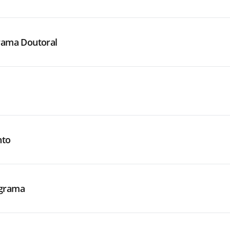
rama Doutoral
nto
ograma