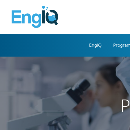
EngIQ
Program
O QUE É?
DOUTORAM
ENQUADRAMENTO
DESTINAT
UNIVERSIDADES DO CON
PLANO DE
APQUÍMICA E EMPRESAS 
TEMAS D
P
ENGIQ EM NÚMEROS
FINANCI
FUNCIONAMENTO
MÓDULOS 
PROPINAS
PUBLICAÇÕ