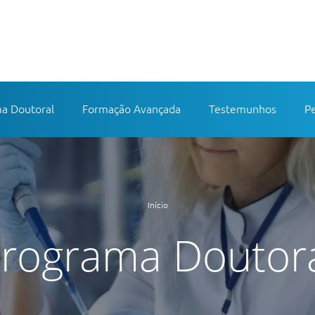
a Doutoral
Formação Avançada
Testemunhos
P
ENTO EM AMBIENTE EMPRESARIAL
FORMAÇÃO AVANÇADA
ÁRIOS
DESTINATÁRIOS
SÓRCIO
 ESTUDOS
PLANO DE ESTUDOS
Início
PARCEIRAS
E DOUTORAMENTO
PROPINAS
rograma Doutor
AMENTO DO PROGRAMA
À MEDIDA
ES CIENTÍFICAS