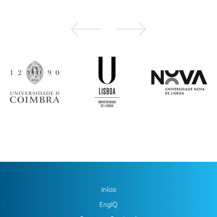
Início
EngIQ